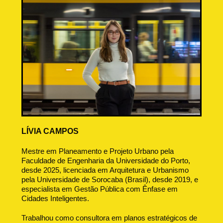
LÍVIA CAMPOS
Mestre em Planeamento e Projeto Urbano pela
Faculdade de Engenharia da Universidade do Porto,
desde 2025, licenciada em Arquitetura e Urbanismo
pela Universidade de Sorocaba (Brasil), desde 2019, e
especialista em Gestão Pública com Ênfase em
Cidades Inteligentes.
Trabalhou como consultora em planos estratégicos de