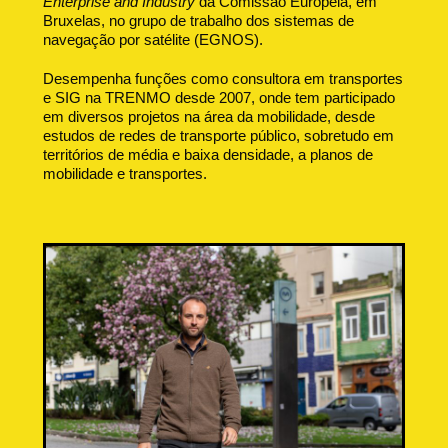
Enterprise and Industry
da Comissão Europeia, em
Bruxelas, no grupo de trabalho dos sistemas de
navegação por satélite (EGNOS).
Desempenha funções como consultora em transportes
e SIG na TRENMO desde 2007, onde tem participado
em diversos projetos na área da mobilidade, desde
estudos de redes de transporte público, sobretudo em
territórios de média e baixa densidade, a planos de
mobilidade e transportes.